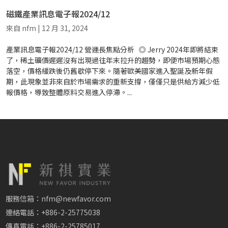
磁鐵產業訊息電子報2024/12
來自
nfm
|
12 月 31, 2024
產業訊息電子報2024/12 營運長焦點分析 ◎ Jerry 2024年即將結束
了，稀土礦價遲遲沒有出現過往年末拉升的趨勢，即便市場預期心態
落空，價格緩跌後仍舊歇停下來。隨著歐美國家進入聖誕及新年假
期，此現象並非來自於市場需求的重新支撐，僅僅只是供給方減少低
報價格，導致整體原料交易進入停滯。...
服務信箱：nfm@newfavor.com
連絡電話：+886-2-25775038
傳真電話：+886-2-25785017