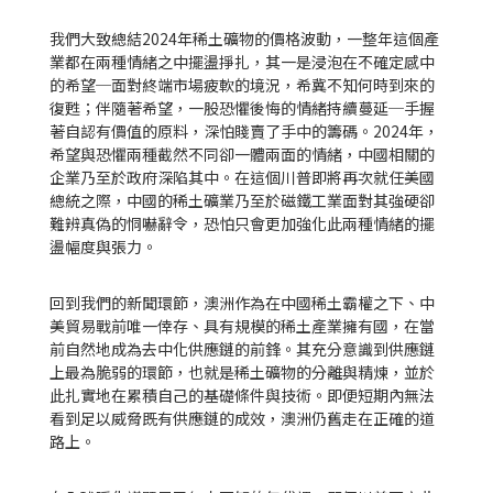
我們大致總結2024年稀土礦物的價格波動，一整年這個產
業都在兩種情緒之中擺盪掙扎，其一是浸泡在不確定感中
的希望─面對終端市場疲軟的境況，希冀不知何時到來的
復甦；伴隨著希望，一股恐懼後悔的情緒持續蔓延─手握
著自認有價值的原料，深怕賤賣了手中的籌碼。2024年，
希望與恐懼兩種截然不同卻一體兩面的情緒，中國相關的
企業乃至於政府深陷其中。在這個川普即將再次就任美國
總統之際，中國的稀土礦業乃至於磁鐵工業面對其強硬卻
難辨真偽的恫嚇辭令，恐怕只會更加強化此兩種情緒的擺
盪幅度與張力。
回到我們的新聞環節，澳洲作為在中國稀土霸權之下、中
美貿易戰前唯一倖存、具有規模的稀土產業擁有國，在當
前自然地成為去中化供應鏈的前鋒。其充分意識到供應鏈
上最為脆弱的環節，也就是稀土礦物的分離與精煉，並於
此扎實地在累積自己的基礎條件與技術。即便短期內無法
看到足以威脅既有供應鏈的成效，澳洲仍舊走在正確的道
路上。