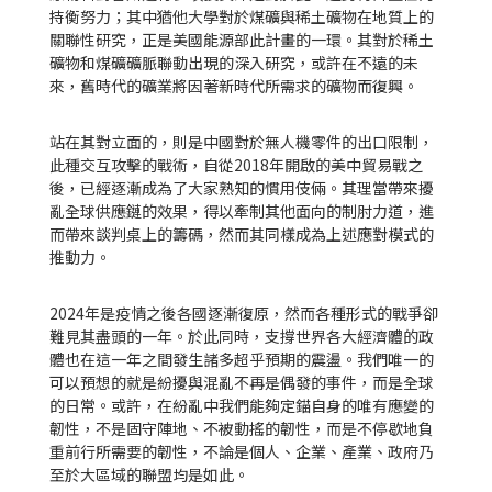
持衡努力；其中猶他大學對於煤礦與稀土礦物在地質上的
關聯性研究，正是美國能源部此計畫的一環。其對於稀土
礦物和煤礦礦脈聯動出現的深入研究，或許在不遠的未
來，舊時代的礦業將因著新時代所需求的礦物而復興。
站在其對立面的，則是中國對於無人機零件的出口限制，
此種交互攻擊的戰術，自從2018年開啟的美中貿易戰之
後，已經逐漸成為了大家熟知的慣用伎倆。其理當帶來擾
亂全球供應鏈的效果，得以牽制其他面向的制肘力道，進
而帶來談判桌上的籌碼，然而其同樣成為上述應對模式的
推動力。
2024年是疫情之後各國逐漸復原，然而各種形式的戰爭卻
難見其盡頭的一年。於此同時，支撐世界各大經濟體的政
體也在這一年之間發生諸多超乎預期的震盪。我們唯一的
可以預想的就是紛擾與混亂不再是偶發的事件，而是全球
的日常。或許，在紛亂中我們能夠定錨自身的唯有應變的
韌性，不是固守陣地、不被動搖的韌性，而是不停歇地負
重前行所需要的韌性，不論是個人、企業、產業、政府乃
至於大區域的聯盟均是如此。