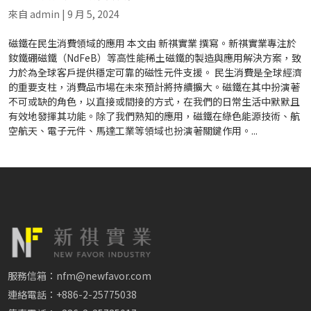
來自
admin
|
9 月 5, 2024
磁鐵在民生消費領域的應用 本文由 新祺實業 撰寫。新祺實業專注於
釹鐵硼磁鐵（NdFeB）等高性能稀土磁鐵的製造與應用解決方案，致
力於為全球客戶提供穩定可靠的磁性元件支援。 民生消費是全球經濟
的重要支柱，消費品市場在未來預計將持續擴大。磁鐵在其中扮演著
不可或缺的角色，以直接或間接的方式，在我們的日常生活中默默且
有效地發揮其功能。除了我們熟知的應用，磁鐵在綠色能源技術、航
空航天、電子元件、馬達工業等領域也扮演著關鍵作用。...
服務信箱：nfm@newfavor.com
連絡電話：+886-2-25775038