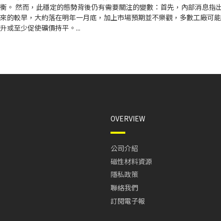
衡。 然而，此穩定的態勢背後仍有需要關注的變數：首先，內部消息指
來的較早，大約落在明年一月底，加上市場預期並不樂觀，多數工廠可能
或至少促使礦價持平。...
OVERVIEW
公司介紹
磁性材料資源
隱私政策
聯絡我們
訂閱電子報