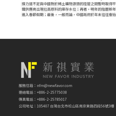
撐力道不足與中國對於稀土礦物源頭的控管之間暫時取得平
鐵供應商出現拉高原料的庫存水位；再者，明年的陰曆新年
進入春節假期；最後，一般而論，中國政府於年末往往會抬升
服務信箱：nfm@newfavor.com
連絡電話：+886-2-25775038
傳真電話：+886-2-25785017
公司地址：105407 台灣台北市松山區南京東路四段56號3樓