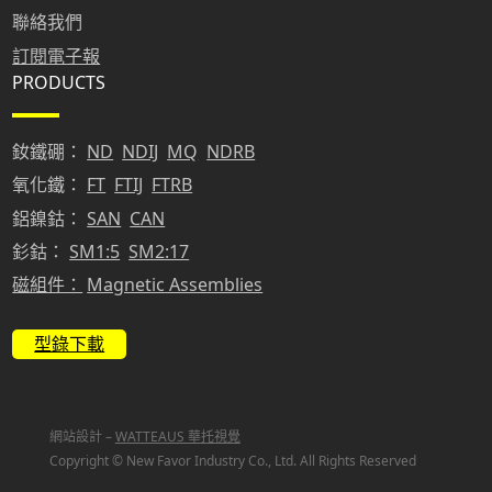
聯絡我們
訂閱電子報
PRODUCTS
釹鐵硼：
ND
NDIJ
MQ
NDRB
氧化鐵：
FT
FTIJ
FTRB
鋁鎳鈷：
SAN
CAN
釤鈷：
SM1:5
SM2:17
磁組件：
Magnetic Assemblies
型錄下載
網站設計 –
WATTEAUS 華托視覺
Copyright © New Favor Industry Co., Ltd. All Rights Reserved