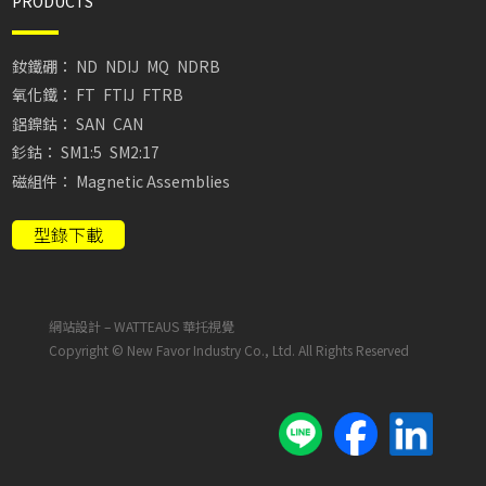
PRODUCTS
釹鐵硼：
ND
NDIJ
MQ
NDRB
氧化鐵：
FT
FTIJ
FTRB
鋁鎳鈷：
SAN
CAN
釤鈷：
SM1:5
SM2:17
磁組件：
Magnetic Assemblies
型錄下載
網站設計 –
WATTEAUS 華托視覺
Copyright © New Favor Industry Co., Ltd. All Rights Reserved