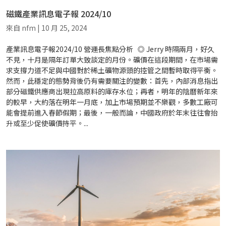
磁鐵產業訊息電子報 2024/10
來自
nfm
|
10 月 25, 2024
產業訊息電子報2024/10 營運長焦點分析 ◎ Jerry 時隔兩月，好久
不見，十月是隔年訂單大致談定的月份。礦價在這段期間，在市場需
求支撐力道不足與中國對於稀土礦物源頭的控管之間暫時取得平衡。
然而，此穩定的態勢背後仍有需要關注的變數：首先，內部消息指出
部分磁鐵供應商出現拉高原料的庫存水位；再者，明年的陰曆新年來
的較早，大約落在明年一月底，加上市場預期並不樂觀，多數工廠可
能會提前進入春節假期；最後，一般而論，中國政府於年末往往會抬
升或至少促使礦價持平。...