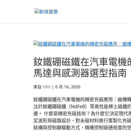
釹鐵硼磁鐵在汽車電機
馬達與感測器選型指南
來自
nfm
|
6 月 16, 2026
釹鐵硼磁鐵在汽車電機的精密充磁應用：齒槽轉
注於釹鐵硼磁鐵（NdFeB）等高性能稀土磁
援。 什麼是精密充磁技術？為什麼它決定現代馬達的性能
定波形與磁路設計，對永磁材料進行客製化充
結構與控制器驅動方式，精確控制磁通密度的空間分