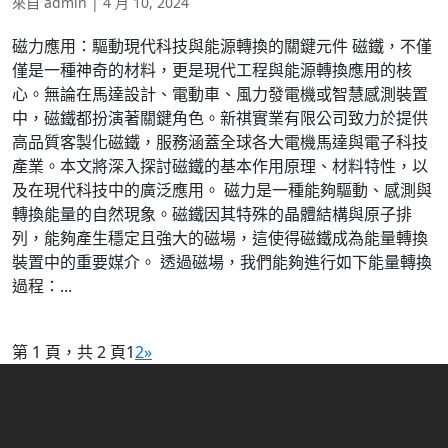
來自
admin
|
4 月 10, 2024
磁力應用：驅動現代科技與能源轉換的關鍵元件 磁鐵，不僅
僅是一種神奇的材料，更是現代工程與能源轉換應用的核
心。無論在馬達設計、電動車、風力發電機或智慧感測裝置
中，磁鐵都扮演著關鍵角色。新祺實業有限公司致力於提供
高品質客製化磁鐵，服務涵蓋全球各大電機馬達與電子科技
產業。本文將深入探討磁鐵的基本作用原理、材料特性，以
及在現代科技中的廣泛應用。 磁力是一種能夠驅動、感測與
轉換能量的自然現象。磁鐵因其特殊的晶體結構與原子排
列，能夠產生穩定且強大的磁場，這使得磁鐵成為能量轉換
裝置中的重要媒介。 透過磁場，我們能夠進行如下能量轉換
過程：...
第 1 頁，共 2 頁
1
2
»