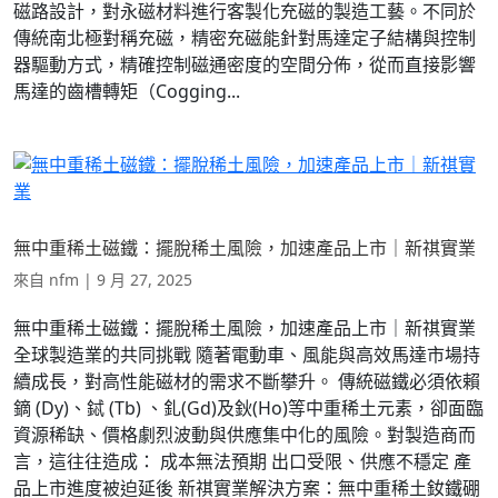
磁路設計，對永磁材料進行客製化充磁的製造工藝。不同於
傳統南北極對稱充磁，精密充磁能針對馬達定子結構與控制
器驅動方式，精確控制磁通密度的空間分佈，從而直接影響
馬達的齒槽轉矩（Cogging...
無中重稀土磁鐵：擺脫稀土風險，加速產品上市｜新祺實業
來自
nfm
|
9 月 27, 2025
無中重稀土磁鐵：擺脫稀土風險，加速產品上市｜新祺實業
全球製造業的共同挑戰 隨著電動車、風能與高效馬達市場持
續成長，對高性能磁材的需求不斷攀升。 傳統磁鐵必須依賴
鏑 (Dy)、鋱 (Tb) 、釓(Gd)及鈥(Ho)等中重稀土元素，卻面臨
資源稀缺、價格劇烈波動與供應集中化的風險。對製造商而
言，這往往造成： 成本無法預期 出口受限、供應不穩定 產
品上市進度被迫延後 新祺實業解決方案：無中重稀土釹鐵硼